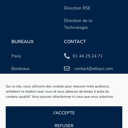
Direction RSE
Direction de la
Technologie
BUREAUX
CONTACT
Paris
01 44 25 24 71
Bordeaux
contact@atlays.com
Lyon
Linkedin
Sur ce site, nous utilisons des cookies pour mesurer notre audience,
entretenir la relation avec vous et vous adresser de temps à autre du
contenu qualitif. Vous pouvez sélectionner ici ceux que vous autorisez.
J'ACCEPTE
REFUSER
Mentions légales
Politique de confidentialité