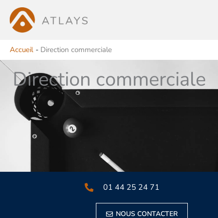
Aller
au
contenu
Accueil
Direction commerciale
Direction commerciale​
01 44 25 24 71
NOUS CONTACTER